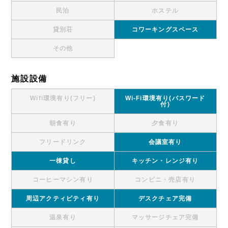
民泊
ホステル
貸別荘
コワーキングスペース
その他
施設設備
Wifi環境有り(フリー)
Wi-Fi環境有り(パスワード
付)
朝食有り
夕食有り
フリードリンク
会議室有り
一棟貸し
キッチン・レンジ有り
コーヒーマシン有り
コンビニ・売店有り
周辺アクティビティ有り
デスクチェア完備
温泉有り
マッサージチェア完備