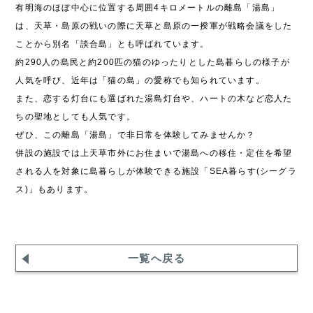
有明海のほぼ中心に位置する周囲4キロメートルの離島「湯島」
は、天草・島原の戦いの際に天草と島原の一揆軍が戦略会議をした
ことから別名「談合島」とも呼ばれています。
約290人の島民と約200匹の猫のゆったりとした島暮らしの様子が
人気を呼び、近年は「猫の島」の愛称でも知られています。
また、恋する灯台にも選ばれた湯島灯台や、ハートの木など恋人た
ちの聖地としても人気です。
ぜひ、この離島「湯島」で非日常を体験してみませんか？
併設の施設では上天草市外にお住まいで湯島への移住・定住を希望
される人を対象に島暮らしが体験できる施設「SEA暮らす(シーグラ
ス)」もあります。
一覧へ戻る