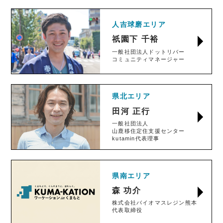
人吉球磨エリア
祇園下 千裕
一般社団法人ドットリバー
コミュニティマネージャー
県北エリア
田河 正行
一般社団法人
山鹿移住定住支援センター
kutamin代表理事
県南エリア
森 功介
株式会社バイオマスレジン熊本
代表取締役