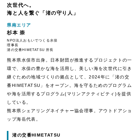
次世代へ。
海と人を繋ぐ「渚の守り人」
県南エリア
杉本 崇
NPO法人おもいでつくる水俣
理事長
渚の交番HIMETATSU 所長
熊本県水俣市出身。日本財団が推進するプロジェクトの一
環で、水俣の豊かな海を活用し、美しい海を次世代に引き
継ぐための地域づくりの拠点として、2024年に「渚の交
番HIMETATSU」をオープン。海を守るためのプログラム
や海を活用するプログラム(マリンアクティビティ)を提供
している。
熊本県シェアリングネイチャー協会理事。アウトドアショ
ップ海岳代表。
渚の交番HIMETATSU