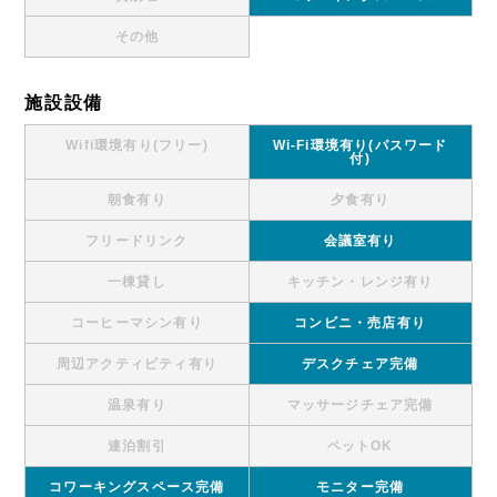
その他
施設設備
Wifi環境有り(フリー)
Wi-Fi環境有り(パスワード
付)
朝食有り
夕食有り
フリードリンク
会議室有り
一棟貸し
キッチン・レンジ有り
コーヒーマシン有り
コンビニ・売店有り
周辺アクティビティ有り
デスクチェア完備
温泉有り
マッサージチェア完備
連泊割引
ペットOK
コワーキングスペース完備
モニター完備